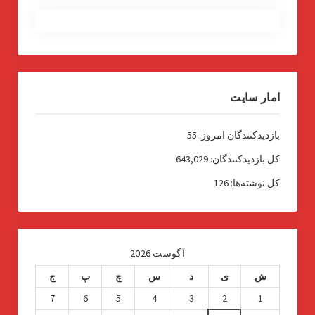
امار سایت
بازدیدکنندگان امروز:
55
کل بازدیدکنند‌گان:
643,029
کل نوشته‌ها:
126
آگوست 2026
ش
ی
د
س
چ
پ
ج
7
6
5
4
3
2
1