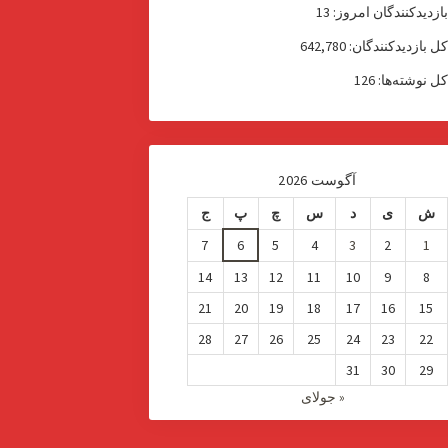
ازدیدکنندگان امروز:
13
ل بازدیدکنند‌گان:
642,780
ل نوشته‌ها:
126
آگوست 2026
ش
ی
د
س
چ
پ
ج
7
6
5
4
3
2
1
14
13
12
11
10
9
8
21
20
19
18
17
16
15
28
27
26
25
24
23
22
31
30
29
« جولای