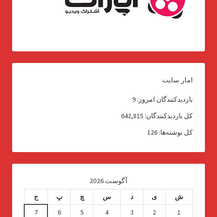
امار سایت
بازدیدکنندگان امروز:
9
کل بازدیدکنند‌گان:
642,815
کل نوشته‌ها:
126
آگوست 2026
ش
ی
د
س
چ
پ
ج
7
6
5
4
3
2
1