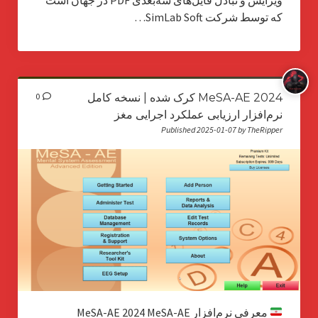
ویرایش و تبادل فایل‌های سه‌بعدی PDF در جهان است
که توسط شرکت SimLab Soft…
MeSA-AE 2024 کرک شده | نسخه کامل
0
نرم‌افزار ارزیابی عملکرد اجرایی مغز
Published 2025-01-07 by TheRipper
معرفی نرم‌افزار MeSA-AE 2024 MeSA-AE