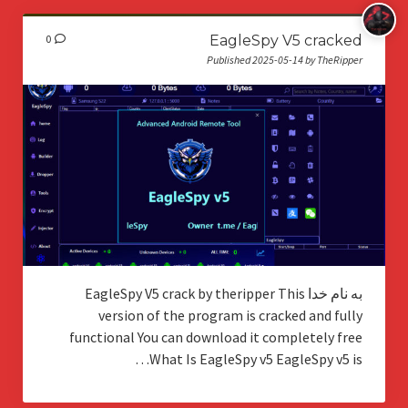
0
EagleSpy V5 cracked
Published 2025-05-14 by TheRipper
به نام خدا EagleSpy V5 crack by theripper This
version of the program is cracked and fully
functional You can download it completely free
What Is EagleSpy v5 EagleSpy v5 is…