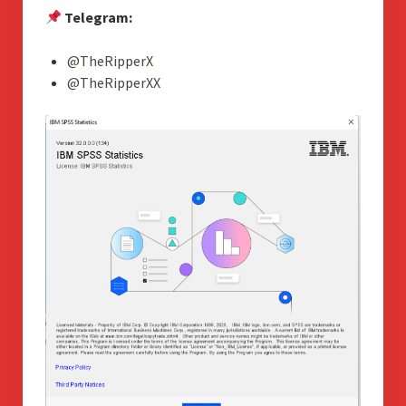
Telegram:
@TheRipperX
@TheRipperXX