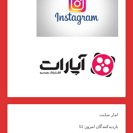
امار سایت
بازدیدکنندگان امروز:
52