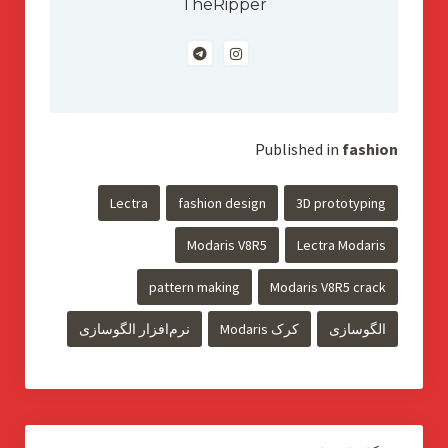
TheRipper
Published in
fashion
Lectra
fashion design
3D prototyping
Modaris V8R5
Lectra Modaris
pattern making
Modaris V8R5 crack
الگوسازی
کرک Modaris
نرم‌افزار الگوسازی