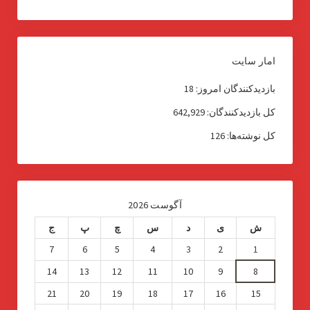
امار سایت
بازدیدکنندگان امروز:
18
کل بازدیدکنند‌گان:
642,929
کل نوشته‌ها:
126
آگوست 2026
ش
ی
د
س
چ
پ
ج
7
6
5
4
3
2
1
14
13
12
11
10
9
8
21
20
19
18
17
16
15