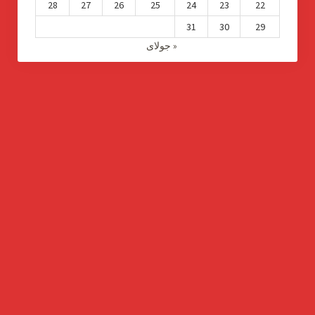
28
27
26
25
24
23
22
31
30
29
« جولای