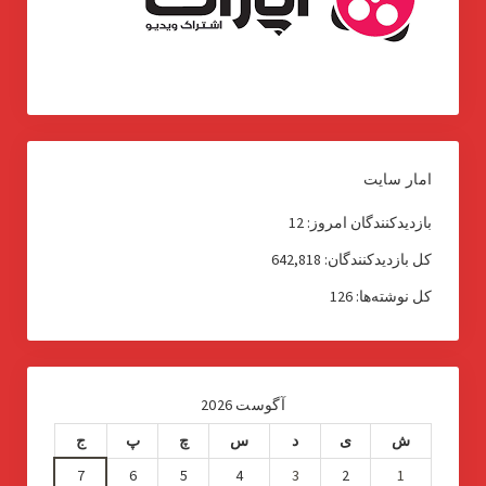
امار سایت
بازدیدکنندگان امروز:
12
کل بازدیدکنند‌گان:
642,818
کل نوشته‌ها:
126
آگوست 2026
ش
ی
د
س
چ
پ
ج
7
6
5
4
3
2
1