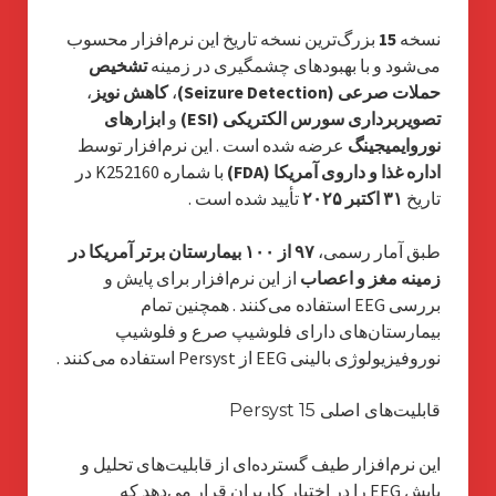
نسخه
15
بزرگ‌ترین نسخه تاریخ این نرم‌افزار محسوب
می‌شود و با بهبودهای چشمگیری در زمینه
تشخیص
حملات صرعی (Seizure Detection)
،
کاهش نویز
،
تصویربرداری سورس الکتریکی (ESI)
و
ابزارهای
نوروایمیجینگ
عرضه شده است
. این نرم‌افزار توسط
اداره غذا و داروی آمریکا (FDA)
با شماره K252160 در
تاریخ
۳۱ اکتبر ۲۰۲۵
تأیید شده است
.
طبق آمار رسمی،
۹۷ از ۱۰۰ بیمارستان برتر آمریکا در
زمینه مغز و اعصاب
از این نرم‌افزار برای پایش و
بررسی EEG استفاده می‌کنند
. همچنین تمام
بیمارستان‌های دارای فلوشیپ صرع و فلوشیپ
نوروفیزیولوژی بالینی EEG از Persyst استفاده می‌کنند
.
قابلیت‌های اصلی Persyst 15
این نرم‌افزار طیف گسترده‌ای از قابلیت‌های تحلیل و
پایش EEG را در اختیار کاربران قرار می‌دهد که