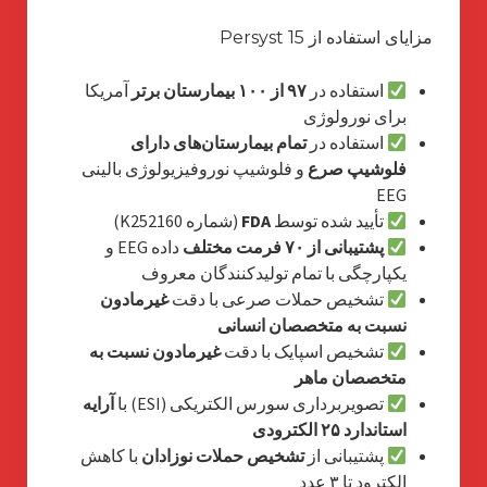
مزایای استفاده از Persyst 15
استفاده در
۹۷ از ۱۰۰ بیمارستان برتر
آمریکا
برای نورولوژی
استفاده در
تمام بیمارستان‌های دارای
فلوشیپ صرع
و فلوشیپ نوروفیزیولوژی بالینی
EEG
تأیید شده توسط
FDA
(شماره K252160)
پشتیبانی از ۷۰ فرمت مختلف
داده EEG و
یکپارچگی با تمام تولیدکنندگان معروف
تشخیص حملات صرعی با دقت
غیرمادون
نسبت به متخصصان انسانی
تشخیص اسپایک با دقت
غیرمادون نسبت به
متخصصان ماهر
تصویربرداری سورس الکتریکی (ESI) با
آرایه
استاندارد ۲۵ الکترودی
پشتیبانی از
تشخیص حملات نوزادان
با کاهش
الکترود تا ۳ عدد