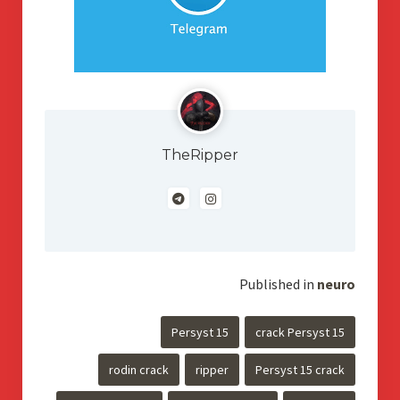
TheRipper
Published in
neuro
Persyst 15
crack Persyst 15
rodin crack
ripper
Persyst 15 crack