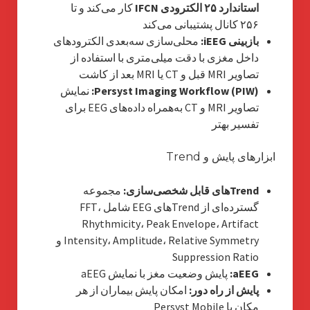
استاندارد ۲۵ الکترودی IFCN
کار می‌کند و تا
۲۵۶ کانال پشتیبانی می‌کند
بازبینی iEEG:
محلی‌سازی سه‌بعدی الکترودهای
داخل مغزی با دقت میلی‌متری با استفاده از
تصاویر MRI قبل و CT یا MRI بعد از کاشت
Persyst Imaging Workflow (PIW):
نمایش
تصاویر MRI و CT به‌همراه داده‌های EEG برای
تفسیر بهتر
ابزارهای پایش و Trend
Trendهای قابل شخصی‌سازی:
مجموعه
گسترده‌ای از Trendهای EEG شامل FFT،
Rhythmicity، Peak Envelope، Artifact
Intensity، Amplitude، Relative Symmetry و
Suppression Ratio
aEEG:
پایش وضعیت مغز با نمایش aEEG
پایش از راه دور:
امکان پایش بیماران از هر
مکان با Persyst Mobile