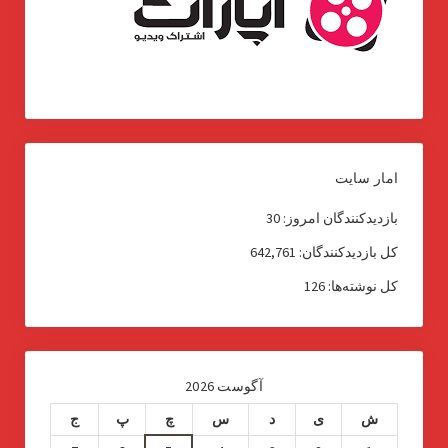
امار سایت
بازدیدکنندگان امروز:
30
کل بازدیدکنند‌گان:
642,761
کل نوشته‌ها:
126
آگوست 2026
ش
ی
د
س
چ
پ
ج