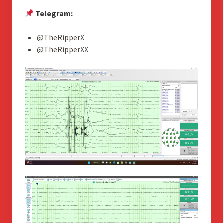
Telegram:
@TheRipperX
@TheRipperXX