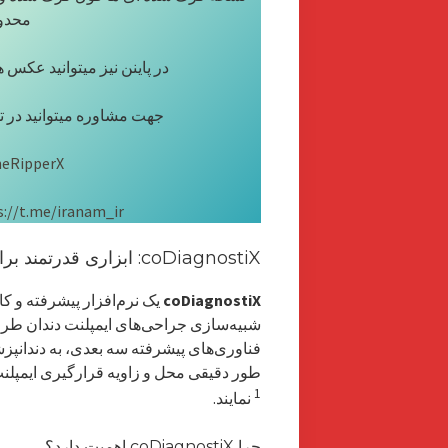
محدود
در پاینن نیز میتوانید عکس 
جهت مشاوره میتوانید در تل
eRipperX
s://t.me/iranam_ir
coDiagnostiX: ابزاری قدرتمند برای برنامه‌ریزی دقیق ایمپلنت
coDiagnostiX
یک نرم‌افزار پیشرفته و ک
شبیه‌سازی جراحی‌های ایمپلنت دندان طراحی
فناوری‌های پیشرفته سه بعدی، به دندانپزش
طور دقیقی محل و زاویه قرارگیری ایمپلنت
1
نمایند.
چرا coDiagnostiX اهمیت دارد؟