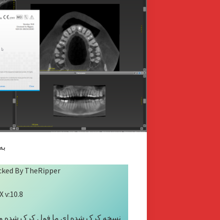
به
acked By TheRipper
 v:10.8
نسخه کرک شده ای ما فول کرک شده و ت