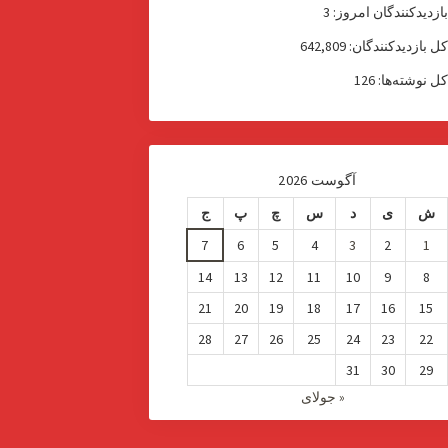
ازدیدکنندگان امروز:
3
ل بازدیدکنند‌گان:
642,809
ل نوشته‌ها:
126
آگوست 2026
ش
ی
د
س
چ
پ
ج
7
6
5
4
3
2
1
14
13
12
11
10
9
8
21
20
19
18
17
16
15
28
27
26
25
24
23
22
31
30
29
« جولای