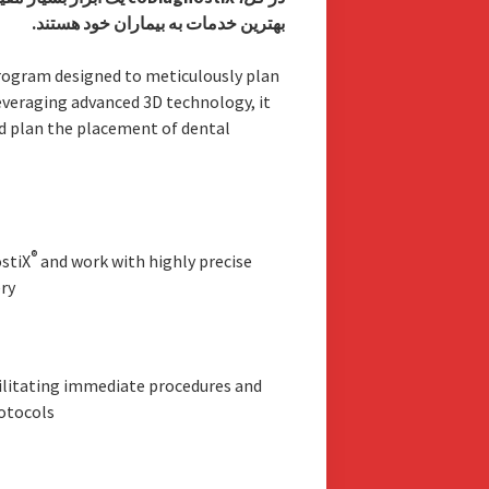
بهترین خدمات به بیماران خود هستند.
program designed to meticulously plan
everaging advanced 3D technology, it
nd plan the placement of dental
®
stiX
and work with highly precise
ery
acilitating immediate procedures and
rotocols