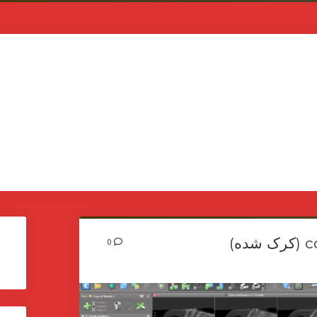
ه)
ج
0