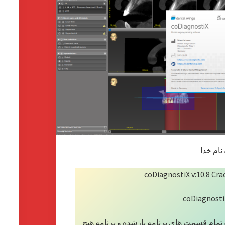
ش
 نام خدا
coDiagnostiX v:10.8 Cr
coDiagnostiX
مام قسمت های برنامه بازشده و برنامه هیچ