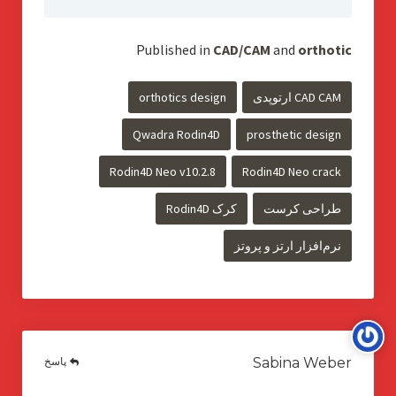
Published in
CAD/CAM
and
orthotic
CAD CAM ارتوپدی
orthotics design
Qwadra Rodin4D
prosthetic design
Rodin4D Neo v10.2.8
Rodin4D Neo crack
طراحی کرست
کرک Rodin4D
نرم‌افزار ارتز و پروتز
پاسخ
Sabina Weber