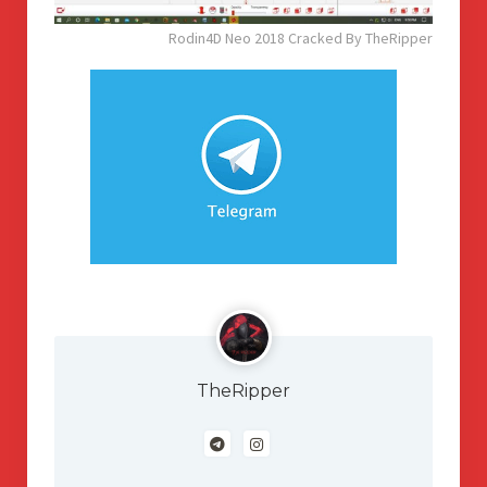
Rodin4D Neo 2018 Cracked By TheRipper
TheRipper