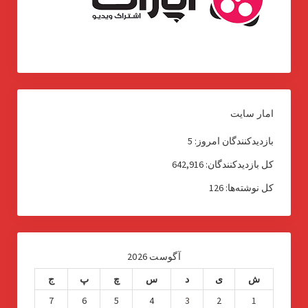
امار سایت
بازدیدکنندگان امروز:
5
کل بازدیدکنند‌گان:
642,916
کل نوشته‌ها:
126
آگوست 2026
ش
ی
د
س
چ
پ
ج
7
6
5
4
3
2
1