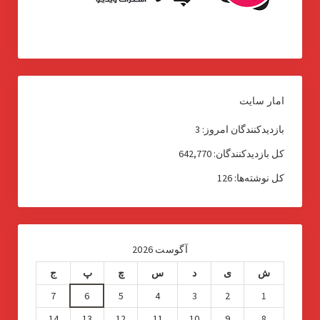
امار سایت
بازدیدکنندگان امروز:
3
کل بازدیدکنند‌گان:
642,770
کل نوشته‌ها:
126
آگوست 2026
ش
ی
د
س
چ
پ
ج
7
6
5
4
3
2
1
14
13
12
11
10
9
8